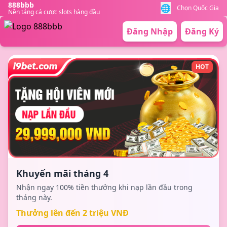
888bbb
🌐
Chọn Quốc Gia
Nền tảng cá cược slots hàng đầu
Đăng Nhập
Đăng Ký
HOT
Khuyến mãi tháng 4
Nhận ngay 100% tiền thưởng khi nạp lần đầu trong
tháng này.
Thưởng lên đến 2 triệu VNĐ