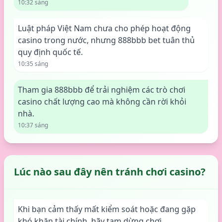
10:32 sáng
Luật pháp Việt Nam chưa cho phép hoạt động
casino trong nước, nhưng 888bbb bet tuân thủ
quy định quốc tế.
10:35 sáng
Tham gia 888bbb để trải nghiệm các trò chơi
casino chất lượng cao mà không cần rời khỏi
nhà.
10:37 sáng
Lúc nào sau đây nên tránh chơi casino?
Khi bạn cảm thấy mất kiểm soát hoặc đang gặp
khó khăn tài chính, hãy tạm dừng chơi.