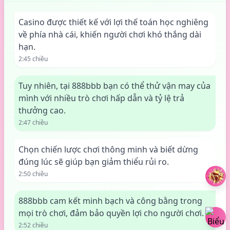
Casino được thiết kế với lợi thế toán học nghiêng
về phía nhà cái, khiến người chơi khó thắng dài
hạn.
2:45 chiều
Tuy nhiên, tại 888bbb bạn có thể thử vận may của
mình với nhiều trò chơi hấp dẫn và tỷ lệ trả
thưởng cao.
2:47 chiều
Chọn chiến lược chơi thông minh và biết dừng
đúng lúc sẽ giúp bạn giảm thiểu rủi ro.
2:50 chiều
888bbb cam kết minh bạch và công bằng trong
mọi trò chơi, đảm bảo quyền lợi cho người chơi.
2:52 chiều